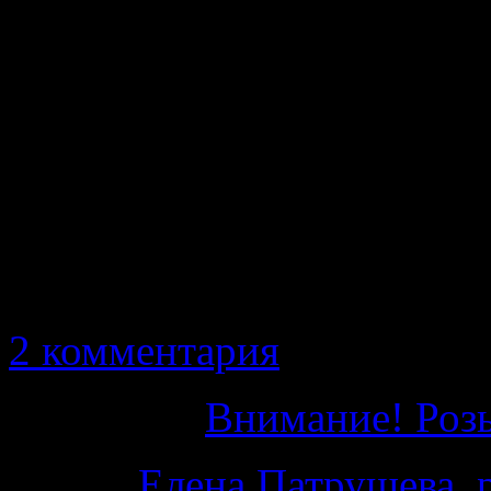
Приметы: на вид 17–18 
телосложения, волосы тем
на носу шрам от пореза 2
была одета в драповое п
черный шарф, лосины ч
черные с изображением б
2 комментария
Категория
Внимание! Роз
Метки
Елена Патрушева
,