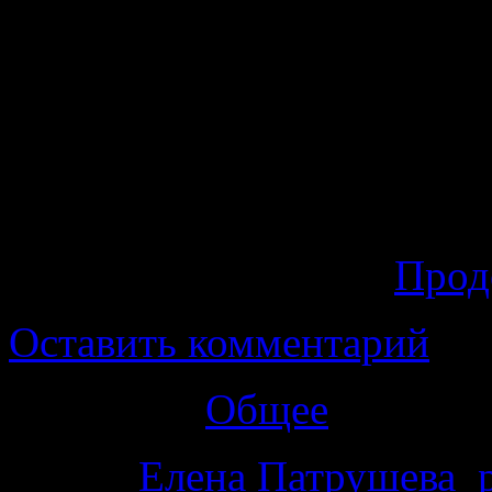
двое 19-летних местны
Кирилл Планков и его б
подозревались в причас
неподтвержденным 
признательные показания
убийства - ревность.
Прод
Оставить комментарий
Категория
Общее
Метки
Елена Патрушева
,