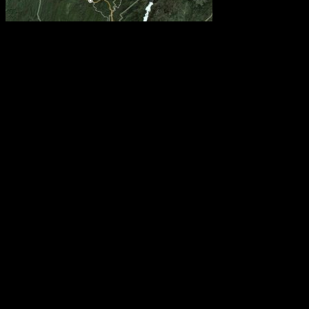
О да, 89 километров урал
и завораживающее - это
горам, т.е. идти придется
по горам. Вверх, вниз.
Пока, как показывает п
походу я не готов. Имен
килограмм веса по горам 
показывает практика п