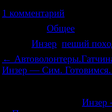
1 комментарий
Категория
Общее
Метки
Инзер
,
пеший похо
←
Автоволонтеры.Гатчина
Инзер — Сим. Готовимся
Нет комментариев
О статье пишут:
Инзер -