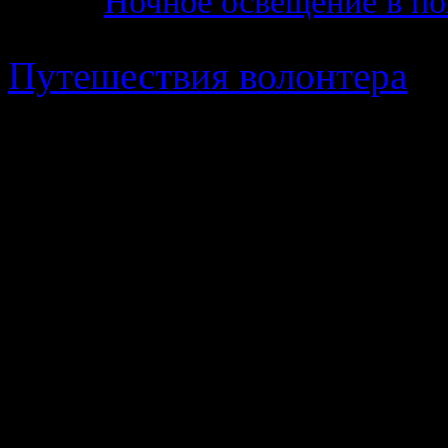
Ночное освещение в по
Путешествия волонтера
· 
в работе Поискового Отр
пропавших детей"