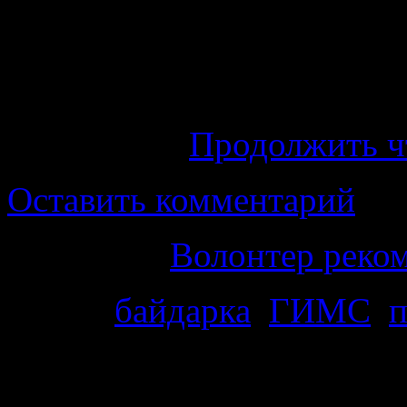
благодарному слушателю 
Карелии и Белолму Морю 
растерялся. Есть ли у
байдаркой?
Продолжить 
Оставить комментарий
Категория
Волонтер реко
Метки
байдарка
,
ГИМС
,
п